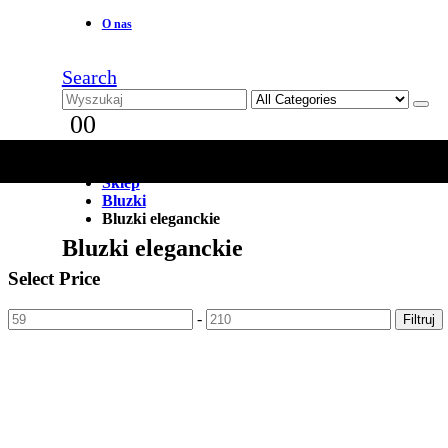
O nas
Search
0
0
Home
Sklep
Bluzki
Bluzki eleganckie
Bluzki eleganckie
Select Price
-
Filtruj