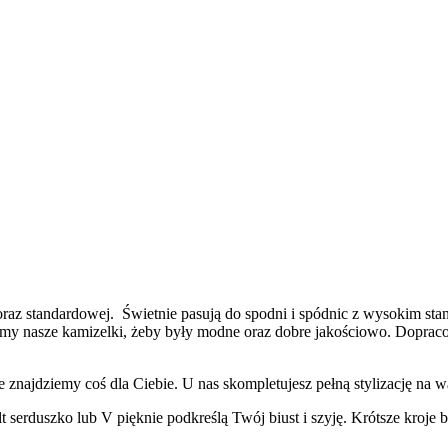
raz standardowej. Świetnie pasują do spodni i spódnic z wysokim sta
zyjemy nasze kamizelki, żeby były modne oraz dobre jakościowo. Dopra
znajdziemy coś dla Ciebie. U nas skompletujesz pełną stylizację na w
lt serduszko lub V pięknie podkreślą Twój biust i szyję. Krótsze kro