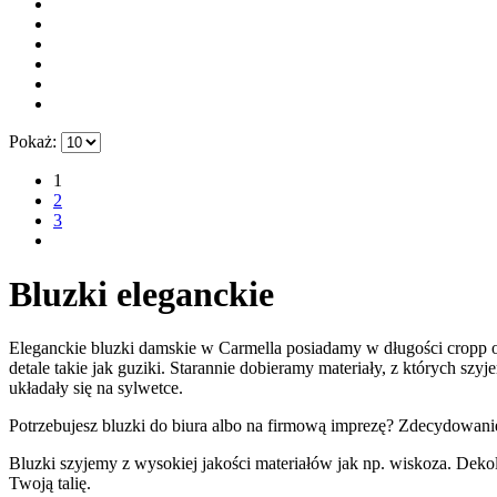
Pokaż:
1
2
3
Bluzki eleganckie
Eleganckie bluzki damskie w Carmella posiadamy w długości cropp o
detale takie jak guziki. Starannie dobieramy materiały, z których s
układały się na sylwetce.
Potrzebujesz bluzki do biura albo na firmową imprezę? Zdecydowanie 
Bluzki szyjemy z wysokiej jakości materiałów jak np. wiskoza. Deko
Twoją talię.