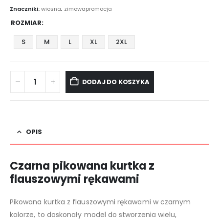
Znaczniki:
wiosna
,
zimowapromocja
ROZMIAR
S
M
L
XL
2XL
DODAJ DO KOSZYKA
OPIS
Czarna pikowana kurtka z
flauszowymi rękawami
Pikowana kurtka z flauszowymi rękawami w czarnym
kolorze, to doskonały model do stworzenia wielu,