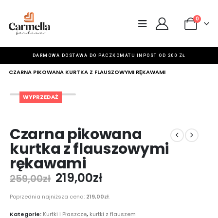
0
DARMOWA DOSTAWA DO PACZKOMATU INPOST OD 200 ZŁ
HOME
SKLEP
KURTKI I PŁASZCZE
,
KURTKI Z FLAUSZEM
CZARNA PIKOWANA KURTKA Z FLAUSZOWYMI RĘKAWAMI
WYPRZEDAŻ
Czarna pikowana
kurtka z flauszowymi
rękawami
219,00
zł
259,00
zł
Poprzednia najniższa cena:
219,00
zł
.
Kategorie:
Kurtki i Płaszcze
,
kurtki z flauszem