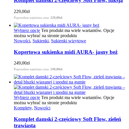
Komplet damski 2-częściowy Soft Flow, fuksja
229,00
zł
Poprzednia najniższa cena:
229,00
zł
.
Wybierz opcje
Ten produkt ma wiele wariantów. Opcje
można wybrać na stronie produktu
Nowości
,
Sukienki
,
Sukienki wizytowe
Kopertowa sukienka midi AURA- jasny beż
249,00
zł
Poprzednia najniższa cena:
249,00
zł
.
Wybierz opcje
Ten produkt ma wiele wariantów. Opcje
można wybrać na stronie produktu
Komplety
,
Nowości
Komplet damski 2-częściowy Soft Flow, zieleń
trawiasta