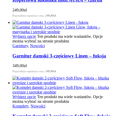
249,00
zł
Poprzednia najniższa cena:
249,00
zł
.
Wybierz opcje
Ten produkt ma wiele wariantów. Opcje
można wybrać na stronie produktu
Garnitury
,
Nowości
Garnitur damski 3-częściowy Linen – fuksja
349,00
zł
Poprzednia najniższa cena:
349,00
zł
.
Wybierz opcje
Ten produkt ma wiele wariantów. Opcje
można wybrać na stronie produktu
Komplety
,
Nowości