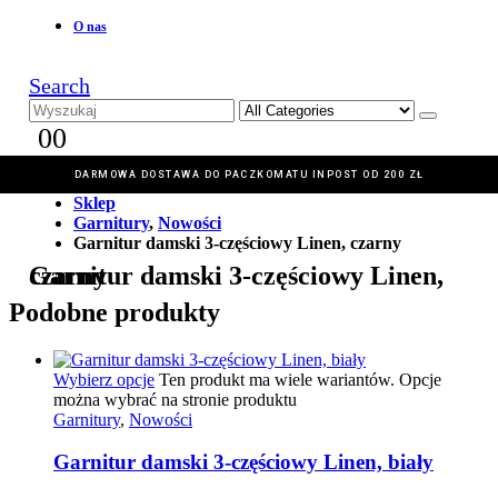
O nas
Search
0
0
DARMOWA DOSTAWA DO PACZKOMATU INPOST OD 200 ZŁ
Home
Sklep
Garnitury
,
Nowości
Garnitur damski 3-częściowy Linen, czarny
Garnitur damski 3-częściowy Linen, czarny
Podobne produkty
Wybierz opcje
Ten produkt ma wiele wariantów. Opcje
można wybrać na stronie produktu
Garnitury
,
Nowości
Garnitur damski 3-częściowy Linen, biały