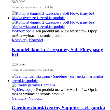
349,00
zł
Poprzednia najniższa cena:
349,00
zł
.
Wybierz opcje
Ten produkt ma wiele wariantów. Opcje
można wybrać na stronie produktu
Komplety
,
Nowości
Komplet damski 2-częściowy Soft Flow, jasny
beż
229,00
zł
Poprzednia najniższa cena:
229,00
zł
.
Wybierz opcje
Ten produkt ma wiele wariantów. Opcje
można wybrać na stronie produktu
Garnitury
,
Nowości
Garnitur damski czarny Sapphire – elegancka