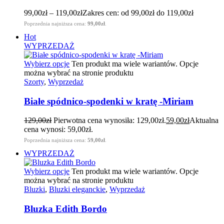
99,00
zł
–
119,00
zł
Zakres cen: od 99,00zł do 119,00zł
Poprzednia najniższa cena:
99,00
zł
.
Hot
WYPRZEDAŻ
Wybierz opcje
Ten produkt ma wiele wariantów. Opcje
można wybrać na stronie produktu
Szorty
,
Wyprzedaż
Białe spódnico-spodenki w kratę -Miriam
129,00
zł
Pierwotna cena wynosiła: 129,00zł.
59,00
zł
Aktualna
cena wynosi: 59,00zł.
Poprzednia najniższa cena:
59,00
zł
.
WYPRZEDAŻ
Wybierz opcje
Ten produkt ma wiele wariantów. Opcje
można wybrać na stronie produktu
Bluzki
,
Bluzki eleganckie
,
Wyprzedaż
Bluzka Edith Bordo