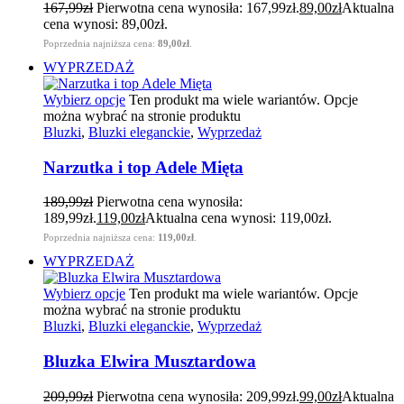
167,99
zł
Pierwotna cena wynosiła: 167,99zł.
89,00
zł
Aktualna
cena wynosi: 89,00zł.
Poprzednia najniższa cena:
89,00
zł
.
WYPRZEDAŻ
Wybierz opcje
Ten produkt ma wiele wariantów. Opcje
można wybrać na stronie produktu
Bluzki
,
Bluzki eleganckie
,
Wyprzedaż
Narzutka i top Adele Mięta
189,99
zł
Pierwotna cena wynosiła:
189,99zł.
119,00
zł
Aktualna cena wynosi: 119,00zł.
Poprzednia najniższa cena:
119,00
zł
.
WYPRZEDAŻ
Wybierz opcje
Ten produkt ma wiele wariantów. Opcje
można wybrać na stronie produktu
Bluzki
,
Bluzki eleganckie
,
Wyprzedaż
Bluzka Elwira Musztardowa
209,99
zł
Pierwotna cena wynosiła: 209,99zł.
99,00
zł
Aktualna