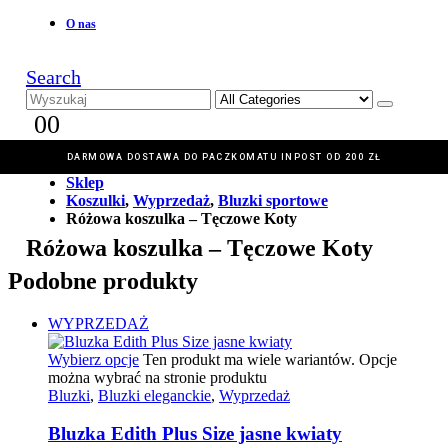
O nas
Search
0
0
DARMOWA DOSTAWA DO PACZKOMATU INPOST OD 200 ZŁ
Home
Sklep
Koszulki
,
Wyprzedaż
,
Bluzki sportowe
Różowa koszulka – Tęczowe Koty
Różowa koszulka – Tęczowe Koty
Podobne produkty
WYPRZEDAŻ
Wybierz opcje
Ten produkt ma wiele wariantów. Opcje
można wybrać na stronie produktu
Bluzki
,
Bluzki eleganckie
,
Wyprzedaż
Bluzka Edith Plus Size jasne kwiaty