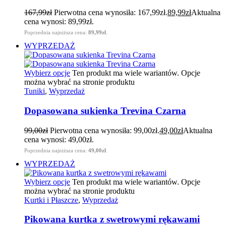
167,99
zł
Pierwotna cena wynosiła: 167,99zł.
89,99
zł
Aktualna
cena wynosi: 89,99zł.
Poprzednia najniższa cena:
89,99
zł
.
WYPRZEDAŻ
Wybierz opcje
Ten produkt ma wiele wariantów. Opcje
można wybrać na stronie produktu
Tuniki
,
Wyprzedaż
Dopasowana sukienka Trevina Czarna
99,00
zł
Pierwotna cena wynosiła: 99,00zł.
49,00
zł
Aktualna
cena wynosi: 49,00zł.
Poprzednia najniższa cena:
49,00
zł
.
WYPRZEDAŻ
Wybierz opcje
Ten produkt ma wiele wariantów. Opcje
można wybrać na stronie produktu
Kurtki i Płaszcze
,
Wyprzedaż
Pikowana kurtka z swetrowymi rękawami