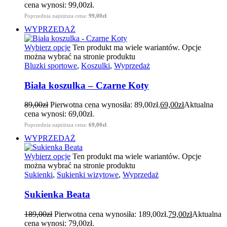
cena wynosi: 99,00zł.
Poprzednia najniższa cena:
99,00
zł
.
WYPRZEDAŻ
Wybierz opcje
Ten produkt ma wiele wariantów. Opcje
można wybrać na stronie produktu
Bluzki sportowe
,
Koszulki
,
Wyprzedaż
Biała koszulka – Czarne Koty
89,00
zł
Pierwotna cena wynosiła: 89,00zł.
69,00
zł
Aktualna
cena wynosi: 69,00zł.
Poprzednia najniższa cena:
69,00
zł
.
WYPRZEDAŻ
Wybierz opcje
Ten produkt ma wiele wariantów. Opcje
można wybrać na stronie produktu
Sukienki
,
Sukienki wizytowe
,
Wyprzedaż
Sukienka Beata
189,00
zł
Pierwotna cena wynosiła: 189,00zł.
79,00
zł
Aktualna
cena wynosi: 79,00zł.