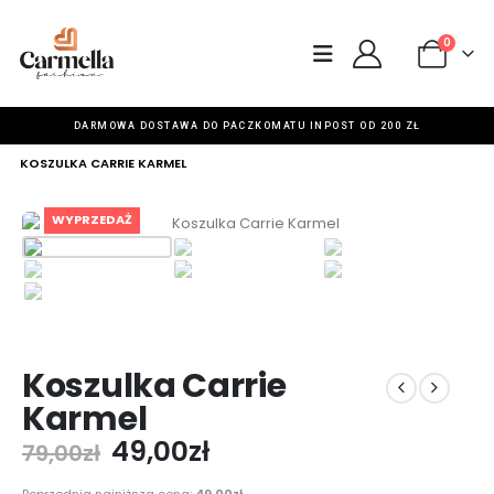
0
DARMOWA DOSTAWA DO PACZKOMATU INPOST OD 200 ZŁ
HOME
SKLEP
KOSZULKI
,
WYPRZEDAŻ
KOSZULKA CARRIE KARMEL
WYPRZEDAŻ
Koszulka Carrie
Karmel
49,00
zł
79,00
zł
Poprzednia najniższa cena:
49,00
zł
.