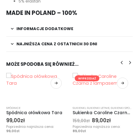
5% elastan
MADE IN POLAND – 100%
INFORMACJE DODATKOWE
NAJNIŻSZA CENA Z OSTATNICH 30 DNI
MOŻE SPODOBA SIĘ RÓWNIEŻ…
WYPRZEDAŻ
SPÓDNICE
,
WYPRZEDAŻ
SUKIENKI
,
SUKIENKI LETNIE
,
SUKIENKI SPORTOWE
Spódnica ołówkowa Tara
Sukienka Caroline Czarna z lampasem
99,00
zł
89,00
zł
159,00
zł
Poprzednia najniższa cena:
Poprzednia najniższa cena:
99,00
zł
.
89,00
zł
.