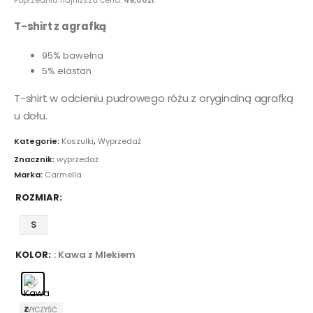
T-shirt z agrafką
95% bawełna
5% elastan
T-shirt w odcieniu pudrowego różu z oryginalną agrafką
u dołu.
Kategorie:
Koszulki
,
Wyprzedaż
Znacznik:
wyprzedaż
Marka:
Carmella
ROZMIAR
S
KOLOR
: Kawa z Mlekiem
WYCZYŚĆ