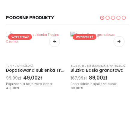
PODOBNE PRODUKTY
WYPRZEDAŻ
WYPRZEDAŻ
TUNIKI
,
WYPRZEDAŻ
,
WYPRZEDAŻ
BLUZKI
,
BLUZKI ELEGANCKIE
,
WYPRZEDAŻ
Dopasowana sukienka Trevina Czarna
Bluzka Basia granatowa
49,00
zł
89,00
zł
99,00
zł
167,99
zł
Poprzednia najniższa cena:
Poprzednia najniższa cena:
49,00
zł
.
89,00
zł
.