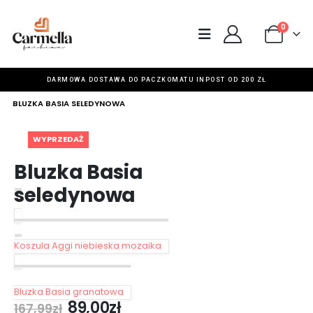
0
DARMOWA DOSTAWA DO PACZKOMATU INPOST OD 200 ZŁ
HOME
SKLEP
BLUZKI
,
BLUZKI ELEGANCKIE
,
WYPRZEDAŻ
BLUZKA BASIA SELEDYNOWA
WYPRZEDAŻ
Bluzka Basia
seledynowa
Koszula Aggi niebieska mozaika
Bluzka Basia granatowa
89,00
zł
167,99
zł