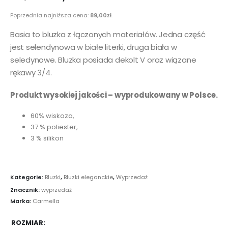
Poprzednia najniższa cena:
89,00
zł
.
Basia to bluzka z łączonych materiałów. Jedna część
jest selendynowa w białe literki, druga biała w
seledynowe. Bluzka posiada dekolt V oraz wiązane
rękawy 3/4.
Produkt wysokiej jakości – wyprodukowany w Polsce.
60% wiskoza,
37 % poliester,
3 % silikon
Kategorie:
Bluzki
,
Bluzki eleganckie
,
Wyprzedaż
Znacznik:
wyprzedaż
Marka:
Carmella
ROZMIAR