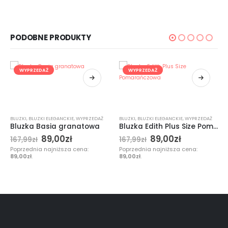
PODOBNE PRODUKTY
WYPRZEDAŻ
WYPRZEDAŻ
BLUZKI
,
BLUZKI ELEGANCKIE
,
WYPRZEDAŻ
BLUZKI
,
BLUZKI ELEGANCKIE
,
WYPRZEDAŻ
Bluzka Basia granatowa
Bluzka Edith Plus Size Pomarańczowa
89,00
zł
89,00
zł
167,99
zł
167,99
zł
Poprzednia najniższa cena:
Poprzednia najniższa cena:
89,00
zł
.
89,00
zł
.