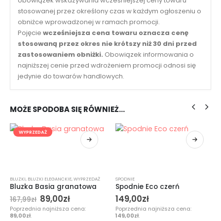
obowiązek wskazywania wcześniejszej ceny towaru
stosowanej przez określony czas w każdym ogłoszeniu o
obniżce wprowadzonej w ramach promocji.
Pojęcie
wcześniejsza cena towaru oznacza cenę
stosowaną przez okres nie krótszy niż 30 dni przed
zastosowaniem obniżki.
Obowiązek informowania o
najniższej cenie przed wdrożeniem promocji odnosi się
jedynie do towarów handlowych.
MOŻE SPODOBA SIĘ RÓWNIEŻ…
WYPRZEDAŻ
BLUZKI
,
BLUZKI ELEGANCKIE
,
WYPRZEDAŻ
SPODNIE
Bluzka Basia granatowa
Spodnie Eco czerń
89,00
zł
149,00
zł
167,99
zł
Poprzednia najniższa cena:
Poprzednia najniższa cena:
89,00
zł
.
149,00
zł
.