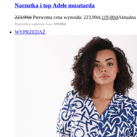
Narzutka i top Adele musztarda
223,99
zł
Pierwotna cena wynosiła: 223,99zł.
119,00
zł
Aktualna 
Poprzednia najniższa cena:
119,00
zł
.
WYPRZEDAŻ